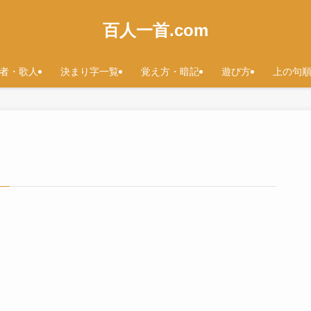
百人一首.com
者・歌人
決まり字一覧
覚え方・暗記
遊び方
上の句
リ