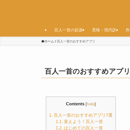
百人一首の起源
意味・現代訳
作
ホーム
百人一首のおすすめアプリ
百人一首のおすすめアプ
Contents
[
hide
]
1.
百人一首のおすすめアプリ7選
1.1.
覚えよう！百人一首
1.2.
はじめての百人一首