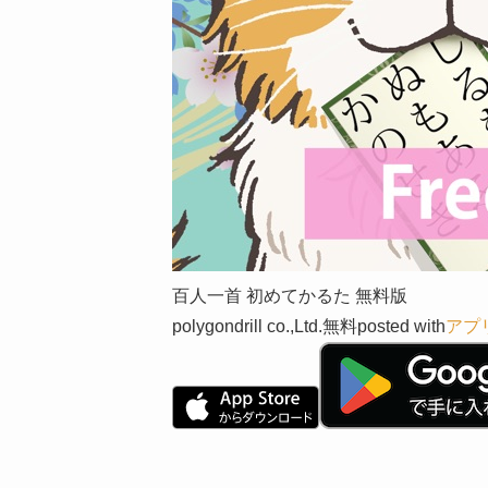
百人一首 初めてかるた 無料版
polygondrill co.,Ltd.
無料
posted with
アプ