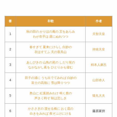
番
和歌
作者
秋の田の かりほの庵の 苫をあらみ
1
天智天皇
わが衣手は 露にぬれつつ
春すぎて 夏来にけらし 白妙の
2
持統天皇
衣ほすてふ 天の香具山
あしびきの 山鳥の尾の しだり尾の
3
柿本人麻呂
ながながし夜を ひとりかも寝む
田子の浦に うち出でてみれば 白妙の
4
山部赤人
富士の高嶺に 雪は降りつつ
奥山に 紅葉踏みわけ 鳴く鹿の
5
猿丸大夫
声きく時ぞ 秋は悲しき
かささぎの 渡せる橋に おく霜の
6
藤原家持
白きをみれば 夜ぞふけにける