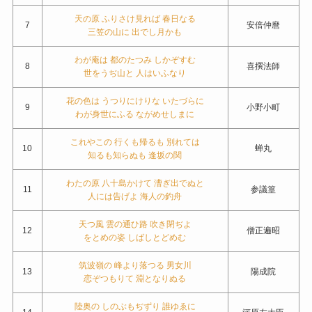
天の原 ふりさけ見れば 春日なる
7
安倍仲麿
三笠の山に 出でし月かも
わが庵は 都のたつみ しかぞすむ
8
喜撰法師
世をうぢ山と 人はいふなり
花の色は うつりにけりな いたづらに
9
小野小町
わが身世にふる ながめせしまに
これやこの 行くも帰るも 別れては
10
蝉丸
知るも知らぬも 逢坂の関
わたの原 八十島かけて 漕ぎ出でぬと
11
参議篁
人には告げよ 海人の釣舟
天つ風 雲の通ひ路 吹き閉ぢよ
12
僧正遍昭
をとめの姿 しばしとどめむ
筑波嶺の 峰より落つる 男女川
13
陽成院
恋ぞつもりて 淵となりぬる
陸奥の しのぶもぢずり 誰ゆゑに