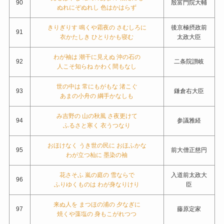
90
殷富門院大輔
ぬれにぞぬれし 色はかはらず
きりぎりす 鳴くや霜夜の さむしろに
後京極摂政前
91
衣かたしき ひとりかも寝む
太政大臣
わが袖は 潮干に見えぬ 沖の石の
92
二条院讃岐
人こそ知らね かわく間もなし
世の中は 常にもがもな 渚こぐ
93
鎌倉右大臣
あまの小舟の 綱手かなしも
み吉野の 山の秋風 さ夜更けて
94
参議雅経
ふるさと寒く 衣うつなり
おほけなく うき世の民に おほふかな
95
前大僧正慈円
わが立つ杣に 墨染の袖
花さそふ 嵐の庭の 雪ならで
入道前太政大
96
ふりゆくものは わが身なりけり
臣
来ぬ人を まつほの浦の 夕なぎに
97
藤原定家
焼くや藻塩の 身もこがれつつ