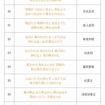
有明の つれなく見えし 別れより
30
壬生忠岑
あかつきばかり 憂きものはなし
朝ぼらけ 有明の月と 見るまでに
31
坂上是則
吉野の里に 降れる白雪
山川に 風のかけたる しがらみは
32
春道列樹
流れもあへぬ 紅葉なりけり
ひさかたの 光のどけき 春の日に
33
紀友則
静心なく 花の散るらむ
誰をかも 知る人にせむ 高砂の
34
藤原興風
松も昔の 友ならなくに
人はいさ 心も知らず ふるさとは
35
紀貫之
花ぞ昔の 香ににほひける
夏の夜は まだ宵ながら 明けぬるを
36
清原深養父
雲のいづこに 月宿るらむ