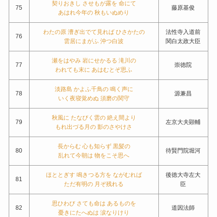
契りおきし させもが露を 命にて
75
藤原基俊
あはれ今年の 秋もいぬめり
わたの原 漕ぎ出でて見れば ひさかたの
法性寺入道前
76
雲居にまがふ 沖つ白波
関白太政大臣
瀬をはやみ 岩にせかるる 滝川の
77
崇徳院
われても末に あはむとぞ思ふ
淡路島 かよふ千鳥の 鳴く声に
78
源兼昌
いく夜寝覚めぬ 須磨の関守
秋風に たなびく雲の 絶え間より
79
左京大夫顕輔
もれ出づる月の 影のさやけさ
長からむ 心も知らず 黒髪の
80
待賢門院堀河
乱れて今朝は 物をこそ思へ
ほととぎす 鳴きつる方を ながむれば
後徳大寺左大
81
ただ有明の 月ぞ残れる
臣
思ひわび さても命は あるものを
82
道因法師
憂きにたへぬは 涙なりけり