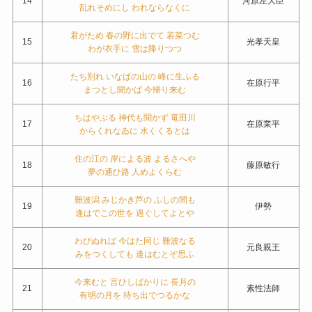
14
河原左大臣
乱れそめにし われならなくに
君がため 春の野に出でて 若菜つむ
15
光孝天皇
わが衣手に 雪は降りつつ
たち別れ いなばの山の 峰に生ふる
16
在原行平
まつとし聞かば 今帰り来む
ちはやぶる 神代も聞かず 竜田川
17
在原業平
からくれなゐに 水くくるとは
住の江の 岸による波 よるさへや
18
藤原敏行
夢の通ひ路 人めよくらむ
難波潟 みじかき芦の ふしの間も
19
伊勢
逢はでこの世を 過ぐしてよとや
わびぬれば 今はた同じ 難波なる
20
元良親王
みをつくしても 逢はむとぞ思ふ
今来むと 言ひしばかりに 長月の
21
素性法師
有明の月を 待ち出でつるかな