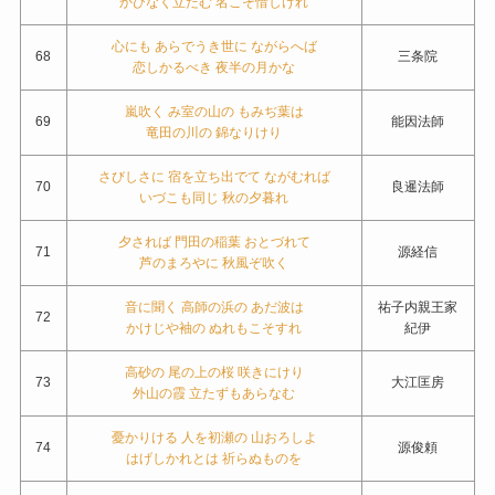
かひなく立たむ 名こそ惜しけれ
心にも あらでうき世に ながらへば
68
三条院
恋しかるべき 夜半の月かな
嵐吹く み室の山の もみぢ葉は
69
能因法師
竜田の川の 錦なりけり
さびしさに 宿を立ち出でて ながむれば
70
良暹法師
いづこも同じ 秋の夕暮れ
夕されば 門田の稲葉 おとづれて
71
源経信
芦のまろやに 秋風ぞ吹く
音に聞く 高師の浜の あだ波は
祐子内親王家
72
かけじや袖の ぬれもこそすれ
紀伊
高砂の 尾の上の桜 咲きにけり
73
大江匡房
外山の霞 立たずもあらなむ
憂かりける 人を初瀬の 山おろしよ
74
源俊頼
はげしかれとは 祈らぬものを