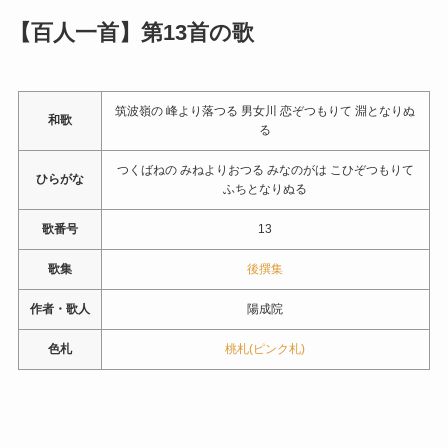
【百人一首】第13首の歌
筑波嶺の 峰より落つる 男女川 恋ぞつもりて 淵となりぬ
和歌
る
つくばねの みねよりおつる みなのがは こひぞつもりて
ひらがな
ふちとなりぬる
歌番号
13
歌集
後撰集
作者・歌人
陽成院
色札
桃札(ピンク札)