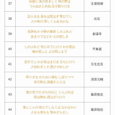
白露に 風の吹きしく 秋の野は
37
文屋朝康
つらぬきとめぬ 玉ぞ散りける
忘らるる 身をば思はず 誓ひてし
38
右近
人の命の 惜しくもあるかな
浅茅生の 小野の篠原 しのぶれど
39
参議等
あまりてなどか 人の恋しき
しのぶれど 色に出でにけり わが恋は
40
平兼盛
物や思ふと 人の問ふまで
恋すてふ わが名はまだき 立ちにけり
41
壬生忠見
人知れずこそ 思ひそめしか
契りきな かたみに袖を しぼりつつ
42
清原元輔
末の松山 波越さじとは
逢ひ見ての のちの心に くらぶれば
43
藤原敦忠
昔は物を 思はざりけり
逢ふことの 絶えてしなくは なかなかに
44
藤原朝忠
人をも身をも 恨みざらまし