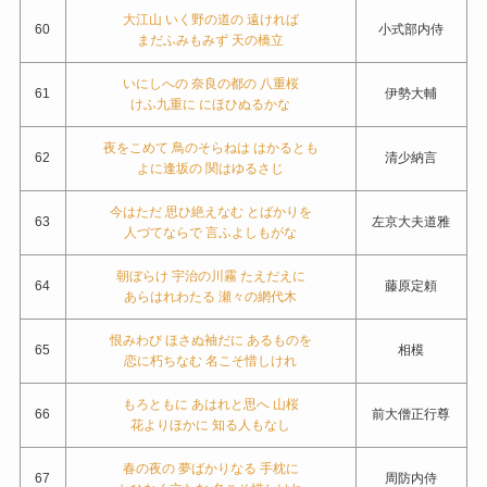
大江山 いく野の道の 遠ければ
60
小式部内侍
まだふみもみず 天の橋立
いにしへの 奈良の都の 八重桜
61
伊勢大輔
けふ九重に にほひぬるかな
夜をこめて 鳥のそらねは はかるとも
62
清少納言
よに逢坂の 関はゆるさじ
今はただ 思ひ絶えなむ とばかりを
63
左京大夫道雅
人づてならで 言ふよしもがな
朝ぼらけ 宇治の川霧 たえだえに
64
藤原定頼
あらはれわたる 瀬々の網代木
恨みわび ほさぬ袖だに あるものを
65
相模
恋に朽ちなむ 名こそ惜しけれ
もろともに あはれと思へ 山桜
66
前大僧正行尊
花よりほかに 知る人もなし
春の夜の 夢ばかりなる 手枕に
67
周防内侍