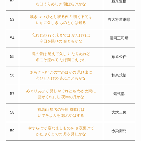
52
藤原道信
なほうらめしき 朝ぼらけかな
嘆きつつ ひとり寝る夜の 明くる間は
53
右大将道綱母
いかに久しき ものとかは知る
忘れじの 行く末までは かたければ
54
儀同三司母
今日を限りの 命ともがな
滝の音は 絶えて久しく なりぬれど
55
藤原公任
名こそ流れて なほ聞こえけれ
あらざらむ この世のほかの 思ひ出に
56
和泉式部
今ひとたびの 逢ふこともがな
めぐりあひて 見しやそれとも わかぬ間に
57
紫式部
雲がくれにし 夜半の月かな
有馬山 猪名の笹原 風吹けば
58
大弐三位
いでそよ人を 忘れやはする
やすらはで 寝なましものを さ夜更けて
59
赤染衛門
かたぶくまでの 月を見しかな