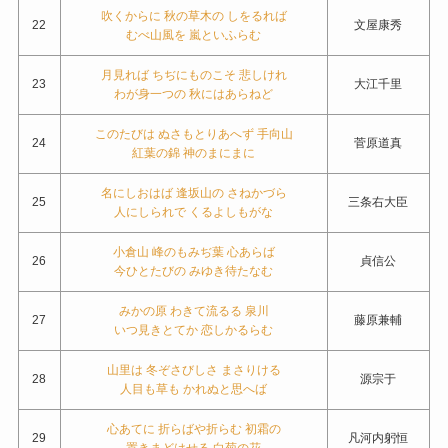
吹くからに 秋の草木の しをるれば
22
文屋康秀
むべ山風を 嵐といふらむ
月見れば ちぢにものこそ 悲しけれ
23
大江千里
わが身一つの 秋にはあらねど
このたびは ぬさもとりあへず 手向山
24
菅原道真
紅葉の錦 神のまにまに
名にしおはば 逢坂山の さねかづら
25
三条右大臣
人にしられで くるよしもがな
小倉山 峰のもみぢ葉 心あらば
26
貞信公
今ひとたびの みゆき待たなむ
みかの原 わきて流るる 泉川
27
藤原兼輔
いつ見きとてか 恋しかるらむ
山里は 冬ぞさびしさ まさりける
28
源宗于
人目も草も かれぬと思へば
心あてに 折らばや折らむ 初霜の
29
凡河内躬恒
置きまどはせる 白菊の花