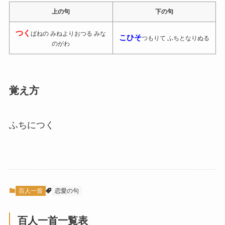
上の句
下の句
つく
ばねの みねよりおつる みな
こひそ
つもりて ふちとなりぬる
のがわ
覚え方
ふちにつく
百人一首
恋愛の句
百人一首一覧表