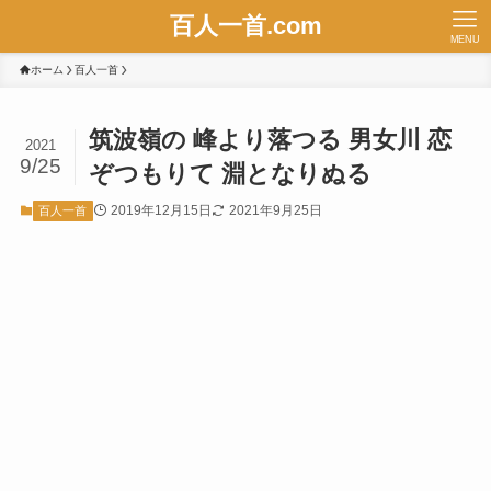
百人一首.com
MENU
ホーム
百人一首
筑波嶺の 峰より落つる 男女川 恋
2021
9/25
ぞつもりて 淵となりぬる
2019年12月15日
2021年9月25日
百人一首