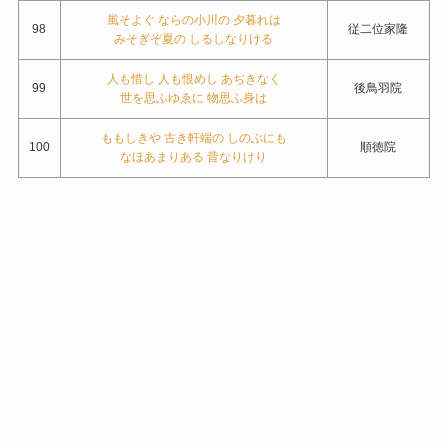
風そよぐ ならの小川の 夕暮れは
98
従二位家隆
みそぎぞ夏の しるしなりける
人も惜し 人も恨めし あぢきなく
99
後鳥羽院
世を思ふゆゑに 物思ふ身は
ももしきや 古き軒端の しのぶにも
100
順徳院
なほあまりある 昔なりけり