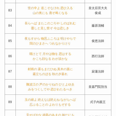
世の中よ 道こそなけれ 思ひ入る
皇太后宮大夫
83
山の奥にも 鹿ぞ鳴くなる
俊成
長らへば またこのごろや しのばれむ
84
藤原清輔
憂しと見し世ぞ 今は恋しき
夜もすがら 物思ふころは 明けやらで
85
俊恵法師
閨のひまさへ つれなかりけり
嘆けとて 月やは物を 思はする
86
西行法師
かこち顔なる わが涙かな
村雨の 露もまだひぬ 真木の葉に
87
寂蓮法師
霧立ちのぼる 秋の夕暮れ
難波江の 芦のかりねの ひとよゆゑ
88
皇嘉門院別当
みをつくしてや 恋ひわたるべき
玉の緒よ 絶えなば絶えね ながらへば
89
式子内親王
忍ぶることの よわりもぞする
見せばやな 雄島のあまの 袖だにも