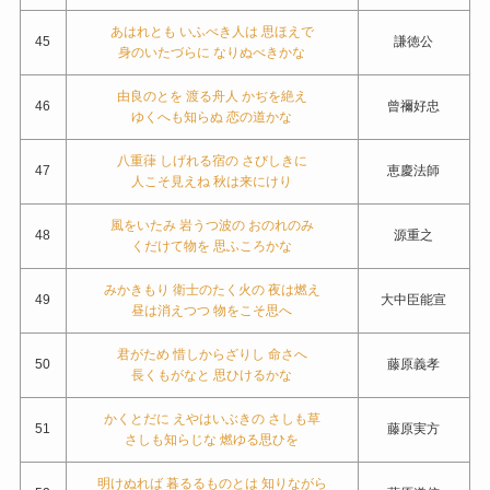
あはれとも いふべき人は 思ほえで
45
謙徳公
身のいたづらに なりぬべきかな
由良のとを 渡る舟人 かぢを絶え
46
曾禰好忠
ゆくへも知らぬ 恋の道かな
八重葎 しげれる宿の さびしきに
47
恵慶法師
人こそ見えね 秋は来にけり
風をいたみ 岩うつ波の おのれのみ
48
源重之
くだけて物を 思ふころかな
みかきもり 衛士のたく火の 夜は燃え
49
大中臣能宣
昼は消えつつ 物をこそ思へ
君がため 惜しからざりし 命さへ
50
藤原義孝
長くもがなと 思ひけるかな
かくとだに えやはいぶきの さしも草
51
藤原実方
さしも知らじな 燃ゆる思ひを
明けぬれば 暮るるものとは 知りながら