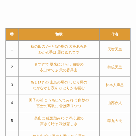
番
和歌
作者
秋の田の かりほの庵の 苫をあらみ
1
天智天皇
わが衣手は 露にぬれつつ
春すぎて 夏来にけらし 白妙の
2
持統天皇
衣ほすてふ 天の香具山
あしびきの 山鳥の尾の しだり尾の
3
柿本人麻呂
ながながし夜を ひとりかも寝む
田子の浦に うち出でてみれば 白妙の
4
山部赤人
富士の高嶺に 雪は降りつつ
奥山に 紅葉踏みわけ 鳴く鹿の
5
猿丸大夫
声きく時ぞ 秋は悲しき
かささぎの 渡せる橋に おく霜の