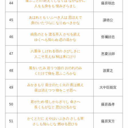
逢ふことの 絶えてしなくは なかなかに
44
藤原朝忠
人をも身をも 恨みざらまし
あはれとも いふべき人は 思ほえで
45
謙徳公
身のいたづらに なりぬべきかな
由良のとを 渡る舟人 かぢを絶え
46
曾禰好忠
ゆくへも知らぬ 恋の道かな
八重葎 しげれる宿の さびしきに
47
恵慶法師
人こそ見えね 秋は来にけり
風をいたみ 岩うつ波の おのれのみ
48
源重之
くだけて物を 思ふころかな
みかきもり 衛士のたく火の 夜は燃え
49
大中臣能宣
昼は消えつつ 物をこそ思へ
君がため 惜しからざりし 命さへ
50
藤原義孝
長くもがなと 思ひけるかな
かくとだに えやはいぶきの さしも草
51
藤原実方
さしも知らじな 燃ゆる思ひを