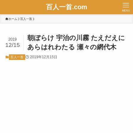
百人一首.com
MENU
ホーム
百人一首
朝ぼらけ 宇治の川霧 たえだえに
2019
12/15
あらはれわたる 瀬々の網代木
2019年12月15日
百人一首