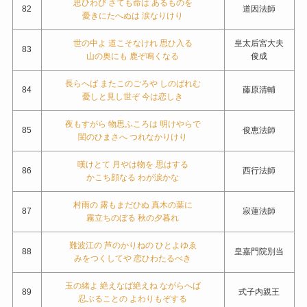
思ひわび さても命は あるものを
82
道因法師
憂きにたへぬは 涙なりけり
世の中よ 道こそなけれ 思ひ入る
皇太后宮大夫
83
山の奥にも 鹿ぞ鳴くなる
俊成
長らへば またこのごろや しのばれむ
84
藤原清輔
憂しと見し世ぞ 今は恋しき
夜もすがら 物思ふころは 明けやらで
85
俊恵法師
閨のひまさへ つれなかりけり
嘆けとて 月やは物を 思はする
86
西行法師
かこち顔なる わが涙かな
村雨の 露もまだひぬ 真木の葉に
87
寂蓮法師
霧立ちのぼる 秋の夕暮れ
難波江の 芦のかりねの ひとよゆゑ
88
皇嘉門院別当
みをつくしてや 恋ひわたるべき
玉の緒よ 絶えなば絶えね ながらへば
89
式子内親王
忍ぶることの よわりもぞする