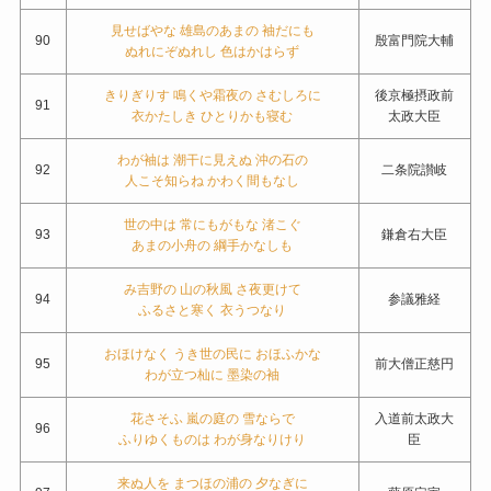
見せばやな 雄島のあまの 袖だにも
90
殷富門院大輔
ぬれにぞぬれし 色はかはらず
きりぎりす 鳴くや霜夜の さむしろに
後京極摂政前
91
衣かたしき ひとりかも寝む
太政大臣
わが袖は 潮干に見えぬ 沖の石の
92
二条院讃岐
人こそ知らね かわく間もなし
世の中は 常にもがもな 渚こぐ
93
鎌倉右大臣
あまの小舟の 綱手かなしも
み吉野の 山の秋風 さ夜更けて
94
参議雅経
ふるさと寒く 衣うつなり
おほけなく うき世の民に おほふかな
95
前大僧正慈円
わが立つ杣に 墨染の袖
花さそふ 嵐の庭の 雪ならで
入道前太政大
96
ふりゆくものは わが身なりけり
臣
来ぬ人を まつほの浦の 夕なぎに