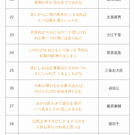
有明の月を 待ち出でつるかな
吹くからに 秋の草木の しをるれば
22
文屋康秀
むべ山風を 嵐といふらむ
月見れば ちぢにものこそ 悲しけれ
23
大江千里
わが身一つの 秋にはあらねど
このたびは ぬさもとりあへず 手向山
24
菅原道真
紅葉の錦 神のまにまに
名にしおはば 逢坂山の さねかづら
25
三条右大臣
人にしられで くるよしもがな
小倉山 峰のもみぢ葉 心あらば
26
貞信公
今ひとたびの みゆき待たなむ
みかの原 わきて流るる 泉川
27
藤原兼輔
いつ見きとてか 恋しかるらむ
山里は 冬ぞさびしさ まさりける
28
源宗于
人目も草も かれぬと思へば