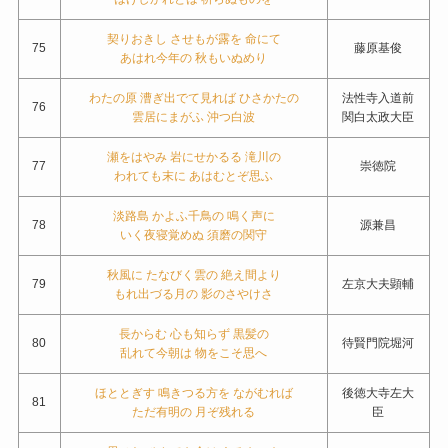
契りおきし させもが露を 命にて
75
藤原基俊
あはれ今年の 秋もいぬめり
わたの原 漕ぎ出でて見れば ひさかたの
法性寺入道前
76
雲居にまがふ 沖つ白波
関白太政大臣
瀬をはやみ 岩にせかるる 滝川の
77
崇徳院
われても末に あはむとぞ思ふ
淡路島 かよふ千鳥の 鳴く声に
78
源兼昌
いく夜寝覚めぬ 須磨の関守
秋風に たなびく雲の 絶え間より
79
左京大夫顕輔
もれ出づる月の 影のさやけさ
長からむ 心も知らず 黒髪の
80
待賢門院堀河
乱れて今朝は 物をこそ思へ
ほととぎす 鳴きつる方を ながむれば
後徳大寺左大
81
ただ有明の 月ぞ残れる
臣