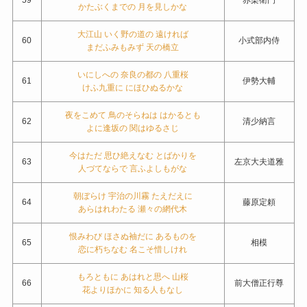
かたぶくまでの 月を見しかな
大江山 いく野の道の 遠ければ
60
小式部内侍
まだふみもみず 天の橋立
いにしへの 奈良の都の 八重桜
61
伊勢大輔
けふ九重に にほひぬるかな
夜をこめて 鳥のそらねは はかるとも
62
清少納言
よに逢坂の 関はゆるさじ
今はただ 思ひ絶えなむ とばかりを
63
左京大夫道雅
人づてならで 言ふよしもがな
朝ぼらけ 宇治の川霧 たえだえに
64
藤原定頼
あらはれわたる 瀬々の網代木
恨みわび ほさぬ袖だに あるものを
65
相模
恋に朽ちなむ 名こそ惜しけれ
もろともに あはれと思へ 山桜
66
前大僧正行尊
花よりほかに 知る人もなし