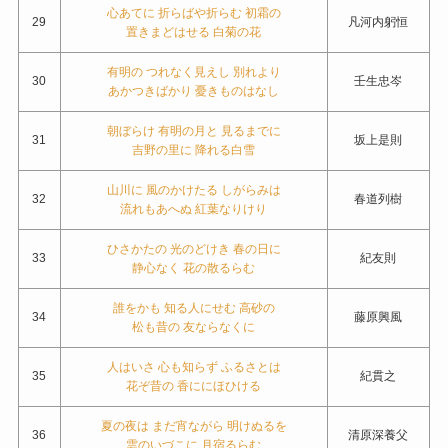
心あてに 折らばや折らむ 初霜の
29
凡河内躬恒
置きまどはせる 白菊の花
有明の つれなく見えし 別れより
30
壬生忠岑
あかつきばかり 憂きものはなし
朝ぼらけ 有明の月と 見るまでに
31
坂上是則
吉野の里に 降れる白雪
山川に 風のかけたる しがらみは
32
春道列樹
流れもあへぬ 紅葉なりけり
ひさかたの 光のどけき 春の日に
33
紀友則
静心なく 花の散るらむ
誰をかも 知る人にせむ 高砂の
34
藤原興風
松も昔の 友ならなくに
人はいさ 心も知らず ふるさとは
35
紀貫之
花ぞ昔の 香ににほひける
夏の夜は まだ宵ながら 明けぬるを
36
清原深養父
雲のいづこに 月宿るらむ