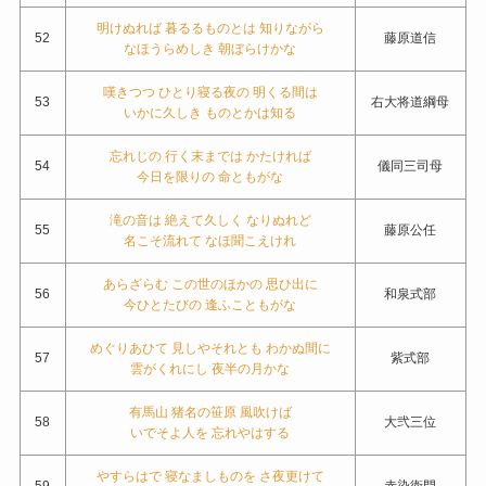
明けぬれば 暮るるものとは 知りながら
52
藤原道信
なほうらめしき 朝ぼらけかな
嘆きつつ ひとり寝る夜の 明くる間は
53
右大将道綱母
いかに久しき ものとかは知る
忘れじの 行く末までは かたければ
54
儀同三司母
今日を限りの 命ともがな
滝の音は 絶えて久しく なりぬれど
55
藤原公任
名こそ流れて なほ聞こえけれ
あらざらむ この世のほかの 思ひ出に
56
和泉式部
今ひとたびの 逢ふこともがな
めぐりあひて 見しやそれとも わかぬ間に
57
紫式部
雲がくれにし 夜半の月かな
有馬山 猪名の笹原 風吹けば
58
大弐三位
いでそよ人を 忘れやはする
やすらはで 寝なましものを さ夜更けて
59
赤染衛門