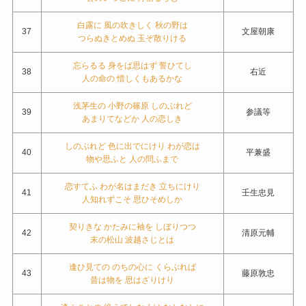
白露に 風の吹きしく 秋の野は
37
文屋朝康
つらぬきとめぬ 玉ぞ散りける
忘らるる 身をば思はず 誓ひてし
38
右近
人の命の 惜しくもあるかな
浅茅生の 小野の篠原 しのぶれど
39
参議等
あまりてなどか 人の恋しき
しのぶれど 色に出でにけり わが恋は
40
平兼盛
物や思ふと 人の問ふまで
恋すてふ わが名はまだき 立ちにけり
41
壬生忠見
人知れずこそ 思ひそめしか
契りきな かたみに袖を しぼりつつ
42
清原元輔
末の松山 波越さじとは
逢ひ見ての のちの心に くらぶれば
43
藤原敦忠
昔は物を 思はざりけり