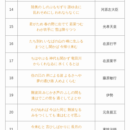
陸奥の しのぶもぢずり 誰ゆゑに
14
河原左大臣
乱れそめにし われならなくに
君がため 春の野に出でて 若菜つむ
15
光孝天皇
わが衣手に 雪は降りつつ
たち別れ いなばの山の 峰に生ふる
16
在原行平
まつとし聞かば 今帰り来む
ちはやぶる 神代も聞かず 竜田川
17
在原業平
からくれなゐに 水くくるとは
住の江の 岸による波 よるさへや
18
藤原敏行
夢の通ひ路 人めよくらむ
難波潟 みじかき芦の ふしの間も
19
伊勢
逢はでこの世を 過ぐしてよとや
わびぬれば 今はた同じ 難波なる
20
元良親王
みをつくしても 逢はむとぞ思ふ
今来むと 言ひしばかりに 長月の
21
素性法師