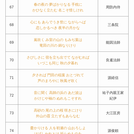
春の夜の 夢ばかりなる 手枕に
67
周防内侍
かひなく立たむ 名こそ惜しけれ
心にも あらでうき世に ながらへば
68
三条院
恋しかるべき 夜半の月かな
嵐吹く み室の山の もみぢ葉は
69
能因法師
竜田の川の 錦なりけり
さびしさに 宿を立ち出でて ながむれば
70
良暹法師
いづこも同じ 秋の夕暮れ
夕されば 門田の稲葉 おとづれて
71
源経信
芦のまろやに 秋風ぞ吹く
音に聞く 高師の浜の あだ波は
祐子内親王家
72
かけじや袖の ぬれもこそすれ
紀伊
高砂の 尾の上の桜 咲きにけり
73
大江匡房
外山の霞 立たずもあらなむ
憂かりける 人を初瀬の 山おろしよ
74
源俊頼
はげしかれとは 祈らぬものを