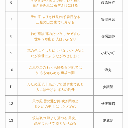
6
藤原家持
白きをみれば 夜ぞふけにける
天の原 ふりさけ見れば 春日なる
7
安倍仲麿
三笠の山に 出でし月かも
わが庵は 都のたつみ しかぞすむ
8
喜撰法師
世をうぢ山と 人はいふなり
花の色は うつりにけりな いたづらに
9
小野小町
わが身世にふる ながめせしまに
これやこの 行くも帰るも 別れては
10
蝉丸
知るも知らぬも 逢坂の関
わたの原 八十島かけて 漕ぎ出でぬと
11
参議篁
人には告げよ 海人の釣舟
天つ風 雲の通ひ路 吹き閉ぢよ
12
僧正遍昭
をとめの姿 しばしとどめむ
筑波嶺の 峰より落つる 男女川
13
陽成院
恋ぞつもりて 淵となりぬる