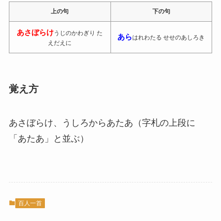
上の句
下の句
あさぼらけ
うじのかわぎり た
あら
はれわたる せせのあしろき
えだえに
覚え方
あさぼらけ、うしろからあたあ（字札の上段に
「あたあ」と並ぶ）
百人一首