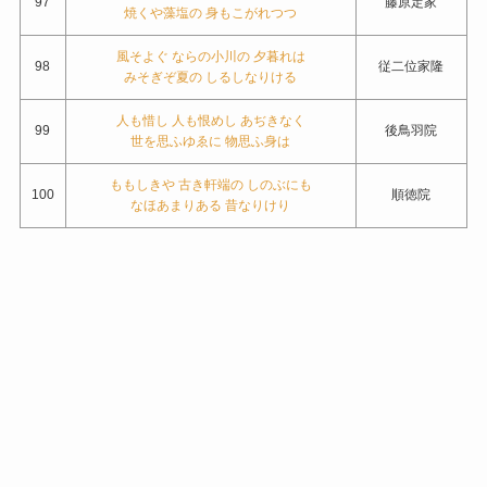
97
藤原定家
焼くや藻塩の 身もこがれつつ
風そよぐ ならの小川の 夕暮れは
98
従二位家隆
みそぎぞ夏の しるしなりける
人も惜し 人も恨めし あぢきなく
99
後鳥羽院
世を思ふゆゑに 物思ふ身は
ももしきや 古き軒端の しのぶにも
100
順徳院
なほあまりある 昔なりけり