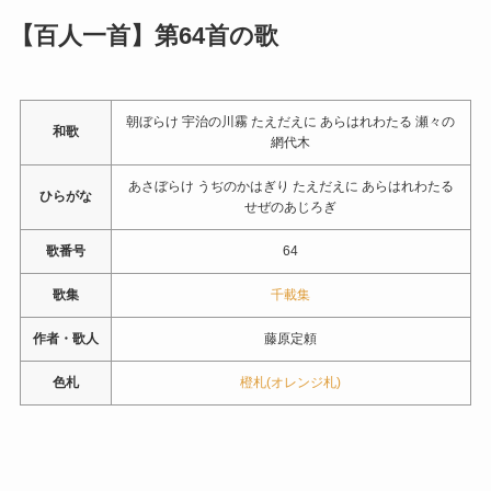
【百人一首】第64首の歌
朝ぼらけ 宇治の川霧 たえだえに あらはれわたる 瀬々の
和歌
網代木
あさぼらけ うぢのかはぎり たえだえに あらはれわたる
ひらがな
せぜのあじろぎ
歌番号
64
歌集
千載集
作者・歌人
藤原定頼
色札
橙札(オレンジ札)