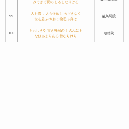
みそぎぞ夏の しるしなりける
人も惜し 人も恨めし あぢきなく
99
後鳥羽院
世を思ふゆゑに 物思ふ身は
ももしきや 古き軒端の しのぶにも
100
順徳院
なほあまりある 昔なりけり