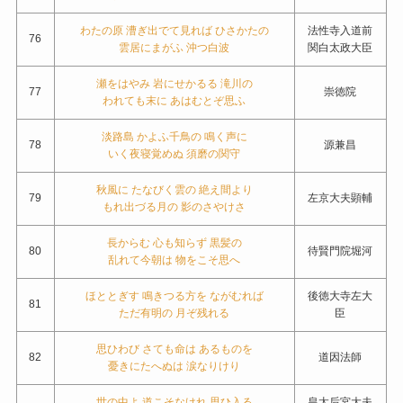
わたの原 漕ぎ出でて見れば ひさかたの
法性寺入道前
76
雲居にまがふ 沖つ白波
関白太政大臣
瀬をはやみ 岩にせかるる 滝川の
77
崇徳院
われても末に あはむとぞ思ふ
淡路島 かよふ千鳥の 鳴く声に
78
源兼昌
いく夜寝覚めぬ 須磨の関守
秋風に たなびく雲の 絶え間より
79
左京大夫顕輔
もれ出づる月の 影のさやけさ
長からむ 心も知らず 黒髪の
80
待賢門院堀河
乱れて今朝は 物をこそ思へ
ほととぎす 鳴きつる方を ながむれば
後徳大寺左大
81
ただ有明の 月ぞ残れる
臣
思ひわび さても命は あるものを
82
道因法師
憂きにたへぬは 涙なりけり
世の中よ 道こそなけれ 思ひ入る
皇太后宮大夫