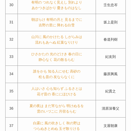
有明の つれなく見えし 別れより
30
壬生忠岑
あかつきばかり 憂きものはなし
朝ぼらけ 有明の月と 見るまでに
31
坂上是則
吉野の里に 降れる白雪
山川に 風のかけたる しがらみは
32
春道列樹
流れもあへぬ 紅葉なりけり
ひさかたの 光のどけき 春の日に
33
紀友則
静心なく 花の散るらむ
誰をかも 知る人にせむ 高砂の
34
藤原興風
松も昔の 友ならなくに
人はいさ 心も知らず ふるさとは
35
紀貫之
花ぞ昔の 香ににほひける
夏の夜は まだ宵ながら 明けぬるを
36
清原深養父
雲のいづこに 月宿るらむ
白露に 風の吹きしく 秋の野は
37
文屋朝康
つらぬきとめぬ 玉ぞ散りける