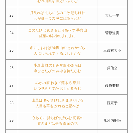
むべ山風を 嵐といふらむ
月見れば ちぢにものこそ 悲しけれ
23
大江千里
わが身一つの 秋にはあらねど
このたびは ぬさもとりあへず 手向山
24
菅原道真
紅葉の錦 神のまにまに
名にしおはば 逢坂山の さねかづら
25
三条右大臣
人にしられで くるよしもがな
小倉山 峰のもみぢ葉 心あらば
26
貞信公
今ひとたびの みゆき待たなむ
みかの原 わきて流るる 泉川
27
藤原兼輔
いつ見きとてか 恋しかるらむ
山里は 冬ぞさびしさ まさりける
28
源宗于
人目も草も かれぬと思へば
心あてに 折らばや折らむ 初霜の
29
凡河内躬恒
置きまどはせる 白菊の花