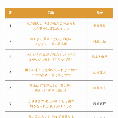
番
和歌
作者
秋の田の かりほの庵の 苫をあらみ
1
天智天皇
わが衣手は 露にぬれつつ
春すぎて 夏来にけらし 白妙の
2
持統天皇
衣ほすてふ 天の香具山
あしびきの 山鳥の尾の しだり尾の
3
柿本人麻呂
ながながし夜を ひとりかも寝む
田子の浦に うち出でてみれば 白妙の
4
山部赤人
富士の高嶺に 雪は降りつつ
奥山に 紅葉踏みわけ 鳴く鹿の
5
猿丸大夫
声きく時ぞ 秋は悲しき
かささぎの 渡せる橋に おく霜の
6
藤原家持
白きをみれば 夜ぞふけにける
天の原 ふりさけ見れば 春日なる