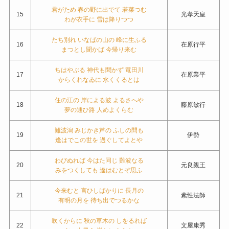
君がため 春の野に出でて 若菜つむ
15
光孝天皇
わが衣手に 雪は降りつつ
たち別れ いなばの山の 峰に生ふる
16
在原行平
まつとし聞かば 今帰り来む
ちはやぶる 神代も聞かず 竜田川
17
在原業平
からくれなゐに 水くくるとは
住の江の 岸による波 よるさへや
18
藤原敏行
夢の通ひ路 人めよくらむ
難波潟 みじかき芦の ふしの間も
19
伊勢
逢はでこの世を 過ぐしてよとや
わびぬれば 今はた同じ 難波なる
20
元良親王
みをつくしても 逢はむとぞ思ふ
今来むと 言ひしばかりに 長月の
21
素性法師
有明の月を 待ち出でつるかな
吹くからに 秋の草木の しをるれば
22
文屋康秀