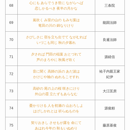
心にも あらでうき世に ながらへば
68
三条院
恋しかるべき 夜半の月かな
嵐吹く み室の山の もみぢ葉は
69
能因法師
竜田の川の 錦なりけり
さびしさに 宿を立ち出でて ながむれば
70
良暹法師
いづこも同じ 秋の夕暮れ
夕されば 門田の稲葉 おとづれて
71
源経信
芦のまろやに 秋風ぞ吹く
音に聞く 高師の浜の あだ波は
祐子内親王家
72
かけじや袖の ぬれもこそすれ
紀伊
高砂の 尾の上の桜 咲きにけり
73
大江匡房
外山の霞 立たずもあらなむ
憂かりける 人を初瀬の 山おろしよ
74
源俊頼
はげしかれとは 祈らぬものを
契りおきし させもが露を 命にて
75
藤原基俊
あはれ今年の 秋もいぬめり