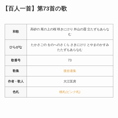
【百人一首】第73首の歌
高砂の 尾の上の桜 咲きにけり 外山の霞 立たずもあらな
和歌
む
たかさごの をのへのさくら さきにけり とやまのかすみ
ひらがな
たたずもあらなむ
歌番号
73
歌集
後拾遺集
作者・歌人
大江匡房
色札
桃札(ピンク札)