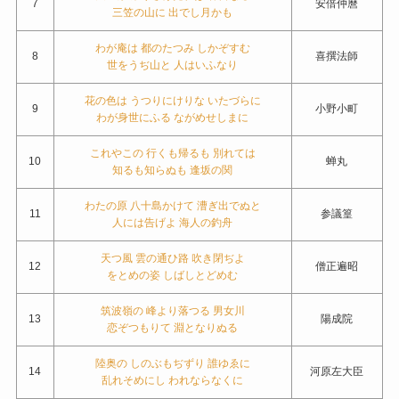
7
安倍仲麿
三笠の山に 出でし月かも
わが庵は 都のたつみ しかぞすむ
8
喜撰法師
世をうぢ山と 人はいふなり
花の色は うつりにけりな いたづらに
9
小野小町
わが身世にふる ながめせしまに
これやこの 行くも帰るも 別れては
10
蝉丸
知るも知らぬも 逢坂の関
わたの原 八十島かけて 漕ぎ出でぬと
11
参議篁
人には告げよ 海人の釣舟
天つ風 雲の通ひ路 吹き閉ぢよ
12
僧正遍昭
をとめの姿 しばしとどめむ
筑波嶺の 峰より落つる 男女川
13
陽成院
恋ぞつもりて 淵となりぬる
陸奥の しのぶもぢずり 誰ゆゑに
14
河原左大臣
乱れそめにし われならなくに