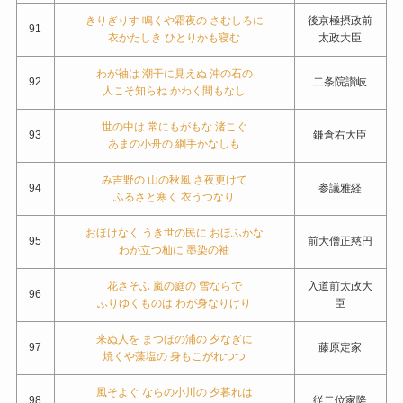
きりぎりす 鳴くや霜夜の さむしろに
後京極摂政前
91
衣かたしき ひとりかも寝む
太政大臣
わが袖は 潮干に見えぬ 沖の石の
92
二条院讃岐
人こそ知らね かわく間もなし
世の中は 常にもがもな 渚こぐ
93
鎌倉右大臣
あまの小舟の 綱手かなしも
み吉野の 山の秋風 さ夜更けて
94
参議雅経
ふるさと寒く 衣うつなり
おほけなく うき世の民に おほふかな
95
前大僧正慈円
わが立つ杣に 墨染の袖
花さそふ 嵐の庭の 雪ならで
入道前太政大
96
ふりゆくものは わが身なりけり
臣
来ぬ人を まつほの浦の 夕なぎに
97
藤原定家
焼くや藻塩の 身もこがれつつ
風そよぐ ならの小川の 夕暮れは
98
従二位家隆