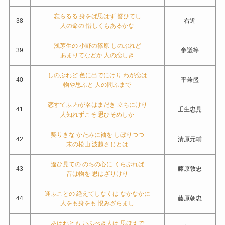
忘らるる 身をば思はず 誓ひてし
38
右近
人の命の 惜しくもあるかな
浅茅生の 小野の篠原 しのぶれど
39
参議等
あまりてなどか 人の恋しき
しのぶれど 色に出でにけり わが恋は
40
平兼盛
物や思ふと 人の問ふまで
恋すてふ わが名はまだき 立ちにけり
41
壬生忠見
人知れずこそ 思ひそめしか
契りきな かたみに袖を しぼりつつ
42
清原元輔
末の松山 波越さじとは
逢ひ見ての のちの心に くらぶれば
43
藤原敦忠
昔は物を 思はざりけり
逢ふことの 絶えてしなくは なかなかに
44
藤原朝忠
人をも身をも 恨みざらまし
あはれとも いふべき人は 思ほえで