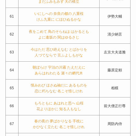
まだふみもみず 天の橋立
いにしへの 奈良の都の 八重桜
61
伊勢大輔
けふ九重に にほひぬるかな
夜をこめて 鳥のそらねは はかるとも
62
清少納言
よに逢坂の 関はゆるさじ
今はただ 思ひ絶えなむ とばかりを
63
左京大夫道雅
人づてならで 言ふよしもがな
朝ぼらけ 宇治の川霧 たえだえに
64
藤原定頼
あらはれわたる 瀬々の網代木
恨みわび ほさぬ袖だに あるものを
65
相模
恋に朽ちなむ 名こそ惜しけれ
もろともに あはれと思へ 山桜
66
前大僧正行尊
花よりほかに 知る人もなし
春の夜の 夢ばかりなる 手枕に
67
周防内侍
かひなく立たむ 名こそ惜しけれ