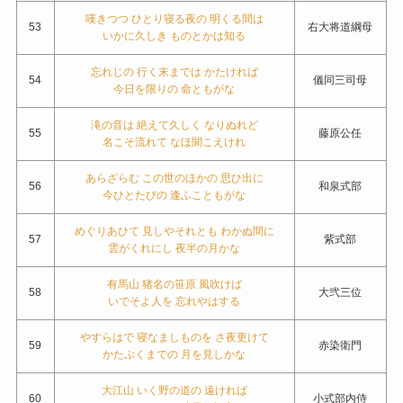
嘆きつつ ひとり寝る夜の 明くる間は
53
右大将道綱母
いかに久しき ものとかは知る
忘れじの 行く末までは かたければ
54
儀同三司母
今日を限りの 命ともがな
滝の音は 絶えて久しく なりぬれど
55
藤原公任
名こそ流れて なほ聞こえけれ
あらざらむ この世のほかの 思ひ出に
56
和泉式部
今ひとたびの 逢ふこともがな
めぐりあひて 見しやそれとも わかぬ間に
57
紫式部
雲がくれにし 夜半の月かな
有馬山 猪名の笹原 風吹けば
58
大弐三位
いでそよ人を 忘れやはする
やすらはで 寝なましものを さ夜更けて
59
赤染衛門
かたぶくまでの 月を見しかな
大江山 いく野の道の 遠ければ
60
小式部内侍