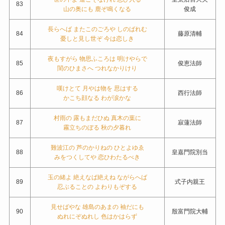
83
山の奥にも 鹿ぞ鳴くなる
俊成
長らへば またこのごろや しのばれむ
84
藤原清輔
憂しと見し世ぞ 今は恋しき
夜もすがら 物思ふころは 明けやらで
85
俊恵法師
閨のひまさへ つれなかりけり
嘆けとて 月やは物を 思はする
86
西行法師
かこち顔なる わが涙かな
村雨の 露もまだひぬ 真木の葉に
87
寂蓮法師
霧立ちのぼる 秋の夕暮れ
難波江の 芦のかりねの ひとよゆゑ
88
皇嘉門院別当
みをつくしてや 恋ひわたるべき
玉の緒よ 絶えなば絶えね ながらへば
89
式子内親王
忍ぶることの よわりもぞする
見せばやな 雄島のあまの 袖だにも
90
殷富門院大輔
ぬれにぞぬれし 色はかはらず