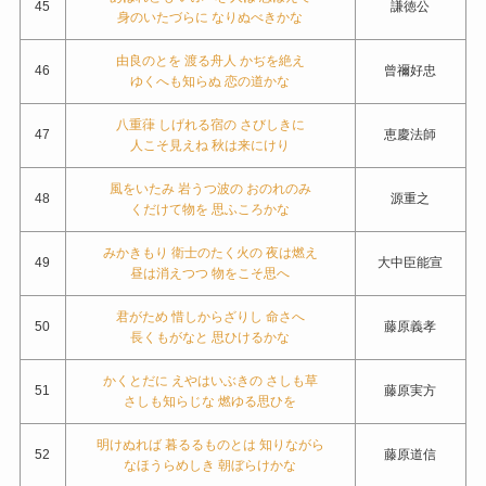
45
謙徳公
身のいたづらに なりぬべきかな
由良のとを 渡る舟人 かぢを絶え
46
曾禰好忠
ゆくへも知らぬ 恋の道かな
八重葎 しげれる宿の さびしきに
47
恵慶法師
人こそ見えね 秋は来にけり
風をいたみ 岩うつ波の おのれのみ
48
源重之
くだけて物を 思ふころかな
みかきもり 衛士のたく火の 夜は燃え
49
大中臣能宣
昼は消えつつ 物をこそ思へ
君がため 惜しからざりし 命さへ
50
藤原義孝
長くもがなと 思ひけるかな
かくとだに えやはいぶきの さしも草
51
藤原実方
さしも知らじな 燃ゆる思ひを
明けぬれば 暮るるものとは 知りながら
52
藤原道信
なほうらめしき 朝ぼらけかな