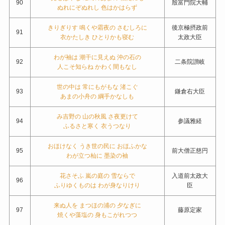
90
殷富門院大輔
ぬれにぞぬれし 色はかはらず
きりぎりす 鳴くや霜夜の さむしろに
後京極摂政前
91
衣かたしき ひとりかも寝む
太政大臣
わが袖は 潮干に見えぬ 沖の石の
92
二条院讃岐
人こそ知らね かわく間もなし
世の中は 常にもがもな 渚こぐ
93
鎌倉右大臣
あまの小舟の 綱手かなしも
み吉野の 山の秋風 さ夜更けて
94
参議雅経
ふるさと寒く 衣うつなり
おほけなく うき世の民に おほふかな
95
前大僧正慈円
わが立つ杣に 墨染の袖
花さそふ 嵐の庭の 雪ならで
入道前太政大
96
ふりゆくものは わが身なりけり
臣
来ぬ人を まつほの浦の 夕なぎに
97
藤原定家
焼くや藻塩の 身もこがれつつ