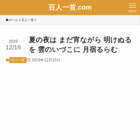
百人一首.com
MENU
ホーム
百人一首
夏の夜は まだ宵ながら 明けぬる
2019
12/15
を 雲のいづこに 月宿るらむ
2019年12月15日
百人一首