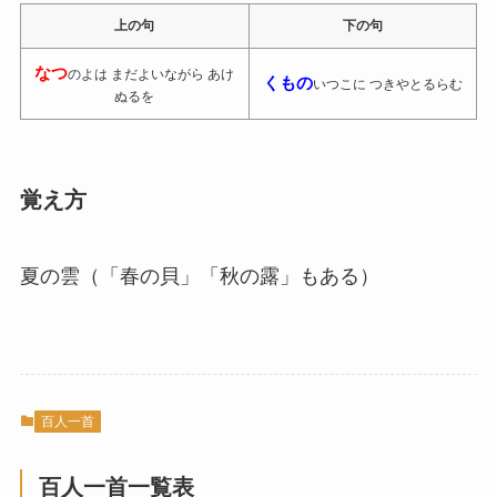
上の句
下の句
なつ
のよは まだよいながら あけ
くもの
いつこに つきやとるらむ
ぬるを
覚え方
夏の雲（「春の貝」「秋の露」もある）
百人一首
百人一首一覧表