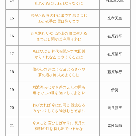
14
河原左大臣
乱れそめにし われならなくに
君がため 春の野に出でて 若菜つむ
15
光孝天皇
わが衣手に 雪は降りつつ
たち別れ いなばの山の 峰に生ふる
16
在原行平
まつとし聞かば 今帰り来む
ちはやぶる 神代も聞かず 竜田川
17
在原業平
からくれなゐに 水くくるとは
住の江の 岸による波 よるさへや
18
藤原敏行
夢の通ひ路 人めよくらむ
難波潟 みじかき芦の ふしの間も
19
伊勢
逢はでこの世を 過ぐしてよとや
わびぬれば 今はた同じ 難波なる
20
元良親王
みをつくしても 逢はむとぞ思ふ
今来むと 言ひしばかりに 長月の
21
素性法師
有明の月を 待ち出でつるかな