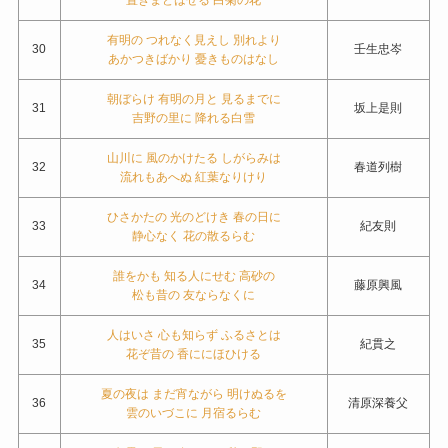
有明の つれなく見えし 別れより
30
壬生忠岑
あかつきばかり 憂きものはなし
朝ぼらけ 有明の月と 見るまでに
31
坂上是則
吉野の里に 降れる白雪
山川に 風のかけたる しがらみは
32
春道列樹
流れもあへぬ 紅葉なりけり
ひさかたの 光のどけき 春の日に
33
紀友則
静心なく 花の散るらむ
誰をかも 知る人にせむ 高砂の
34
藤原興風
松も昔の 友ならなくに
人はいさ 心も知らず ふるさとは
35
紀貫之
花ぞ昔の 香ににほひける
夏の夜は まだ宵ながら 明けぬるを
36
清原深養父
雲のいづこに 月宿るらむ