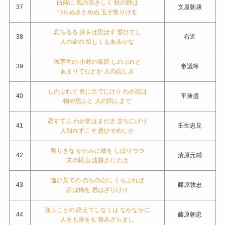
白露に 風の吹きしく 秋の野は
37
文屋朝康
つらぬきとめぬ 玉ぞ散りける
忘らるる 身をば思はず 誓ひてし
38
右近
人の命の 惜しくもあるかな
浅茅生の 小野の篠原 しのぶれど
39
参議等
あまりてなどか 人の恋しき
しのぶれど 色に出でにけり わが恋は
40
平兼盛
物や思ふと 人の問ふまで
恋すてふ わが名はまだき 立ちにけり
41
壬生忠見
人知れずこそ 思ひそめしか
契りきな かたみに袖を しぼりつつ
42
清原元輔
末の松山 波越さじとは
逢ひ見ての のちの心に くらぶれば
43
藤原敦忠
昔は物を 思はざりけり
逢ふことの 絶えてしなくは なかなかに
44
藤原朝忠
人をも身をも 恨みざらまし