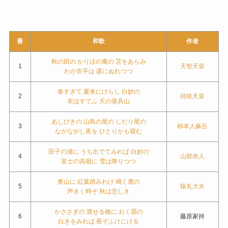
番
和歌
作者
秋の田の かりほの庵の 苫をあらみ
1
天智天皇
わが衣手は 露にぬれつつ
春すぎて 夏来にけらし 白妙の
2
持統天皇
衣ほすてふ 天の香具山
あしびきの 山鳥の尾の しだり尾の
3
柿本人麻呂
ながながし夜を ひとりかも寝む
田子の浦に うち出でてみれば 白妙の
4
山部赤人
富士の高嶺に 雪は降りつつ
奥山に 紅葉踏みわけ 鳴く鹿の
5
猿丸大夫
声きく時ぞ 秋は悲しき
かささぎの 渡せる橋に おく霜の
6
藤原家持
白きをみれば 夜ぞふけにける