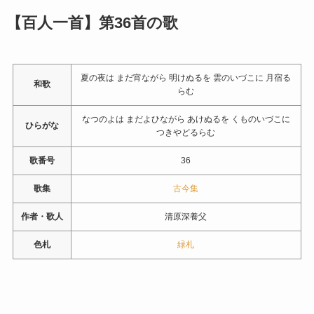
【百人一首】第36首の歌
夏の夜は まだ宵ながら 明けぬるを 雲のいづこに 月宿る
和歌
らむ
なつのよは まだよひながら あけぬるを くものいづこに
ひらがな
つきやどるらむ
歌番号
36
歌集
古今集
作者・歌人
清原深養父
色札
緑札