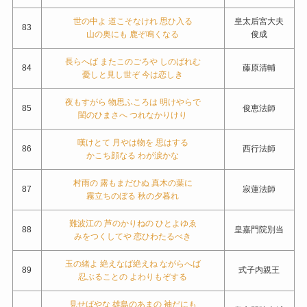
世の中よ 道こそなけれ 思ひ入る
皇太后宮大夫
83
山の奥にも 鹿ぞ鳴くなる
俊成
長らへば またこのごろや しのばれむ
84
藤原清輔
憂しと見し世ぞ 今は恋しき
夜もすがら 物思ふころは 明けやらで
85
俊恵法師
閨のひまさへ つれなかりけり
嘆けとて 月やは物を 思はする
86
西行法師
かこち顔なる わが涙かな
村雨の 露もまだひぬ 真木の葉に
87
寂蓮法師
霧立ちのぼる 秋の夕暮れ
難波江の 芦のかりねの ひとよゆゑ
88
皇嘉門院別当
みをつくしてや 恋ひわたるべき
玉の緒よ 絶えなば絶えね ながらへば
89
式子内親王
忍ぶることの よわりもぞする
見せばやな 雄島のあまの 袖だにも