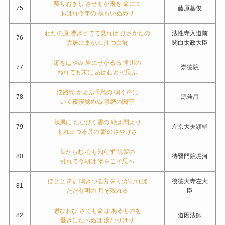
契りおきし させもが露を 命にて
75
藤原基俊
あはれ今年の 秋もいぬめり
わたの原 漕ぎ出でて見れば ひさかたの
法性寺入道前
76
雲居にまがふ 沖つ白波
関白太政大臣
瀬をはやみ 岩にせかるる 滝川の
77
崇徳院
われても末に あはむとぞ思ふ
淡路島 かよふ千鳥の 鳴く声に
78
源兼昌
いく夜寝覚めぬ 須磨の関守
秋風に たなびく雲の 絶え間より
79
左京大夫顕輔
もれ出づる月の 影のさやけさ
長からむ 心も知らず 黒髪の
80
待賢門院堀河
乱れて今朝は 物をこそ思へ
ほととぎす 鳴きつる方を ながむれば
後徳大寺左大
81
ただ有明の 月ぞ残れる
臣
思ひわび さても命は あるものを
82
道因法師
憂きにたへぬは 涙なりけり