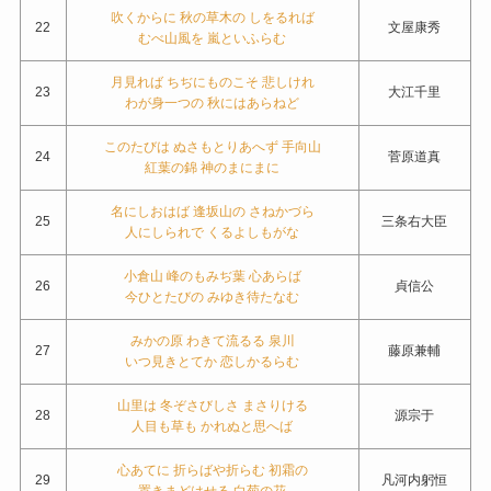
吹くからに 秋の草木の しをるれば
22
文屋康秀
むべ山風を 嵐といふらむ
月見れば ちぢにものこそ 悲しけれ
23
大江千里
わが身一つの 秋にはあらねど
このたびは ぬさもとりあへず 手向山
24
菅原道真
紅葉の錦 神のまにまに
名にしおはば 逢坂山の さねかづら
25
三条右大臣
人にしられで くるよしもがな
小倉山 峰のもみぢ葉 心あらば
26
貞信公
今ひとたびの みゆき待たなむ
みかの原 わきて流るる 泉川
27
藤原兼輔
いつ見きとてか 恋しかるらむ
山里は 冬ぞさびしさ まさりける
28
源宗于
人目も草も かれぬと思へば
心あてに 折らばや折らむ 初霜の
29
凡河内躬恒
置きまどはせる 白菊の花