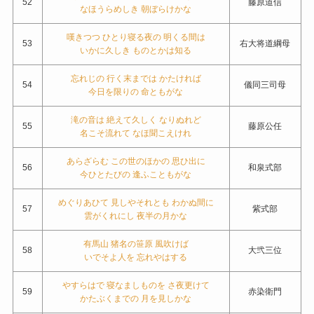
52
藤原道信
なほうらめしき 朝ぼらけかな
嘆きつつ ひとり寝る夜の 明くる間は
53
右大将道綱母
いかに久しき ものとかは知る
忘れじの 行く末までは かたければ
54
儀同三司母
今日を限りの 命ともがな
滝の音は 絶えて久しく なりぬれど
55
藤原公任
名こそ流れて なほ聞こえけれ
あらざらむ この世のほかの 思ひ出に
56
和泉式部
今ひとたびの 逢ふこともがな
めぐりあひて 見しやそれとも わかぬ間に
57
紫式部
雲がくれにし 夜半の月かな
有馬山 猪名の笹原 風吹けば
58
大弐三位
いでそよ人を 忘れやはする
やすらはで 寝なましものを さ夜更けて
59
赤染衛門
かたぶくまでの 月を見しかな