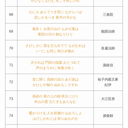
かひなく立たむ 名こそ惜しけれ
心にも あらでうき世に ながらへば
68
三条院
恋しかるべき 夜半の月かな
嵐吹く み室の山の もみぢ葉は
69
能因法師
竜田の川の 錦なりけり
さびしさに 宿を立ち出でて ながむれば
70
良暹法師
いづこも同じ 秋の夕暮れ
夕されば 門田の稲葉 おとづれて
71
源経信
芦のまろやに 秋風ぞ吹く
音に聞く 高師の浜の あだ波は
祐子内親王家
72
かけじや袖の ぬれもこそすれ
紀伊
高砂の 尾の上の桜 咲きにけり
73
大江匡房
外山の霞 立たずもあらなむ
憂かりける 人を初瀬の 山おろしよ
74
源俊頼
はげしかれとは 祈らぬものを