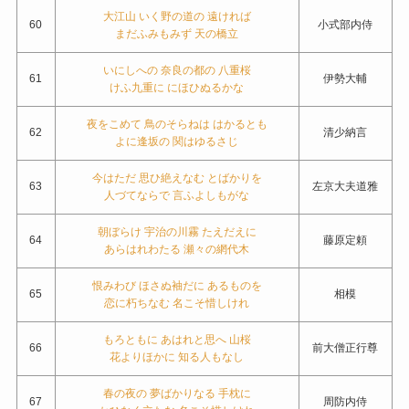
大江山 いく野の道の 遠ければ
60
小式部内侍
まだふみもみず 天の橋立
いにしへの 奈良の都の 八重桜
61
伊勢大輔
けふ九重に にほひぬるかな
夜をこめて 鳥のそらねは はかるとも
62
清少納言
よに逢坂の 関はゆるさじ
今はただ 思ひ絶えなむ とばかりを
63
左京大夫道雅
人づてならで 言ふよしもがな
朝ぼらけ 宇治の川霧 たえだえに
64
藤原定頼
あらはれわたる 瀬々の網代木
恨みわび ほさぬ袖だに あるものを
65
相模
恋に朽ちなむ 名こそ惜しけれ
もろともに あはれと思へ 山桜
66
前大僧正行尊
花よりほかに 知る人もなし
春の夜の 夢ばかりなる 手枕に
67
周防内侍