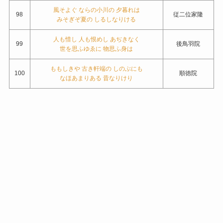
風そよぐ ならの小川の 夕暮れは
98
従二位家隆
みそぎぞ夏の しるしなりける
人も惜し 人も恨めし あぢきなく
99
後鳥羽院
世を思ふゆゑに 物思ふ身は
ももしきや 古き軒端の しのぶにも
100
順徳院
なほあまりある 昔なりけり