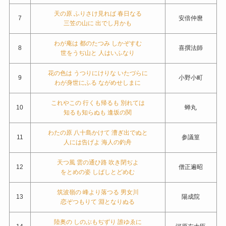
天の原 ふりさけ見れば 春日なる
7
安倍仲麿
三笠の山に 出でし月かも
わが庵は 都のたつみ しかぞすむ
8
喜撰法師
世をうぢ山と 人はいふなり
花の色は うつりにけりな いたづらに
9
小野小町
わが身世にふる ながめせしまに
これやこの 行くも帰るも 別れては
10
蝉丸
知るも知らぬも 逢坂の関
わたの原 八十島かけて 漕ぎ出でぬと
11
参議篁
人には告げよ 海人の釣舟
天つ風 雲の通ひ路 吹き閉ぢよ
12
僧正遍昭
をとめの姿 しばしとどめむ
筑波嶺の 峰より落つる 男女川
13
陽成院
恋ぞつもりて 淵となりぬる
陸奥の しのぶもぢずり 誰ゆゑに