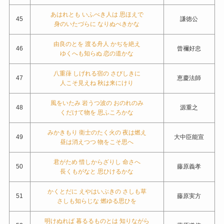
あはれとも いふべき人は 思ほえで
45
謙徳公
身のいたづらに なりぬべきかな
由良のとを 渡る舟人 かぢを絶え
46
曾禰好忠
ゆくへも知らぬ 恋の道かな
八重葎 しげれる宿の さびしきに
47
恵慶法師
人こそ見えね 秋は来にけり
風をいたみ 岩うつ波の おのれのみ
48
源重之
くだけて物を 思ふころかな
みかきもり 衛士のたく火の 夜は燃え
49
大中臣能宣
昼は消えつつ 物をこそ思へ
君がため 惜しからざりし 命さへ
50
藤原義孝
長くもがなと 思ひけるかな
かくとだに えやはいぶきの さしも草
51
藤原実方
さしも知らじな 燃ゆる思ひを
明けぬれば 暮るるものとは 知りながら